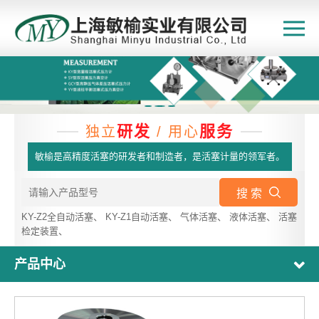
研发
服务
独立
/ 用心
敏榆是高精度活塞的研发者和制造者，是活塞计量的领军者。
搜 索
KY-Z2全自动活塞
、
KY-Z1自动活塞
、
气体活塞
、
液体活塞
、
活塞
检定装置
、
产品中心