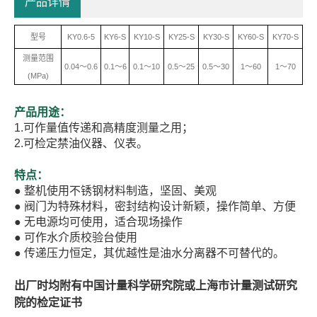
产品详情
型号
KY0.6-5
KY6-S
KY10-S
KY25-S
KY30-S
KY60-S
KY70-S
测量范围
0.04
～
0.6
0.1
～
6
0.1
～
10
0.5
～
25
0.5
～
30
1
～
60
1
～
70
(MPa)
产品用途：
1.
可作量值传递和高精度测量之用；
2.
可检定禁油仪器、仪表。
特点：
●
整机使用不锈钢材料制造，坚固、美观
●
阀门为特殊材料，密封结构设计新颖，操作简单、方便
●
无电源均可使用，适合现场操作
●
可作水介质校验台使用
●
传递压力恒定，其优越性是油水分离器不可替代的。
出厂时均附有中国计量科学研究院或上海市计量测试研究
院的检定证书