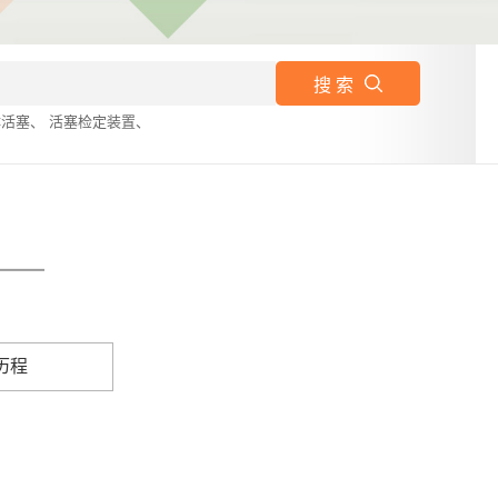
搜 索
体活塞
、
活塞检定装置
、
历程