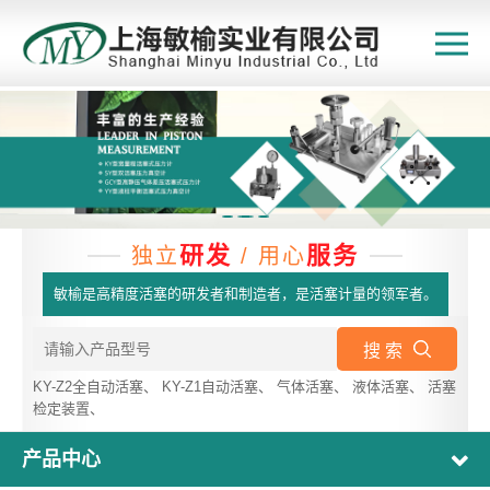
研发
服务
独立
/ 用心
敏榆是高精度活塞的研发者和制造者，是活塞计量的领军者。
搜 索
KY-Z2全自动活塞
、
KY-Z1自动活塞
、
气体活塞
、
液体活塞
、
活塞
检定装置
、
产品中心