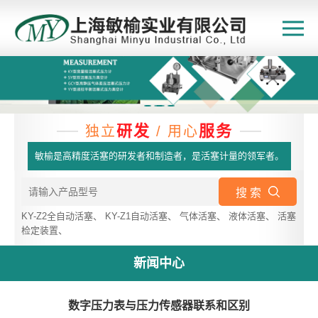
研发
服务
独立
/ 用心
敏榆是高精度活塞的研发者和制造者，是活塞计量的领军者。
搜 索
KY-Z2全自动活塞
、
KY-Z1自动活塞
、
气体活塞
、
液体活塞
、
活塞
检定装置
、
新闻中心
数字压力表与压力传感器联系和区别